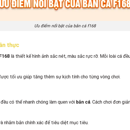
Ưu điểm nổi bật của bắn cá f168
hân thực
 F168
là thiết kế hình ảnh sắc nét, màu sắc rực rỡ. Mỗi loài cá đ
ược tối ưu giúp tăng thêm sự kịch tính cho từng vòng chơi.
n đều có thể nhanh chóng làm quen với
bắn cá
. Cách chơi đơn giả
à nhắm bắn chính xác để tiêu diệt mục tiêu.