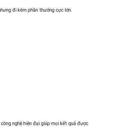
 nhưng đi kèm phần thưởng cực lớn.
công nghệ hiện đại giúp mọi kết quả được