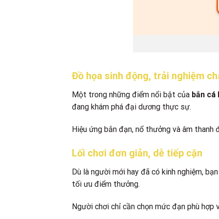
Đồ họa sinh động, trải nghiệm c
Một trong những điểm nổi bật của
bắn cá
đang khám phá đại dương thực sự.
Hiệu ứng bắn đạn, nổ thưởng và âm thanh đ
Lối chơi đơn giản, dễ tiếp cận
Dù là người mới hay đã có kinh nghiệm, bạ
tối ưu điểm thưởng.
Người chơi chỉ cần chọn mức đạn phù hợp v