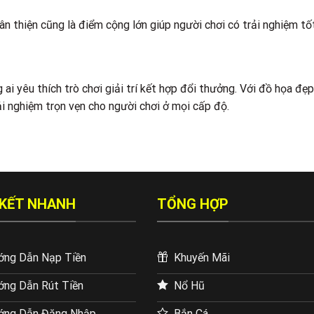
hân thiện cũng là điểm cộng lớn giúp người chơi có trải nghiệm tố
ai yêu thích trò chơi giải trí kết hợp đổi thưởng. Với đồ họa đẹp
i nghiệm trọn vẹn cho người chơi ở mọi cấp độ.
 KẾT NHANH
TỔNG HỢP
ng Dẫn Nạp Tiền
Khuyến Mãi
ng Dẫn Rút Tiền
Nổ Hũ
ớng Dẫn Đăng Nhập
Bắn Cá