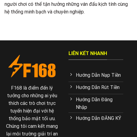
người chơi có thể tận hưởng những ván đấu kịch tính cùng
hệ thống minh bạch và chuyên nghiệp.
LIÊN KẾT NHANH
Hướng Dẫn Nạp Tiền
Hướng Dẫn Rút Tiền
F168
là điểm đến lý
tưởng cho những ai yêu
Hướng Dẫn Đăng
thích các trò chơi trực
Nhập
tuyến hiện đại với hệ
Hướng Dẫn ĐĂNG KÝ
thống bảo mật tối ưu.
Chúng tôi cam kết mang
lại môi trường giải trí an