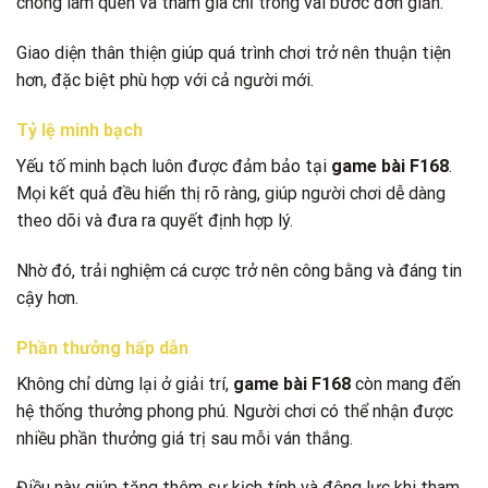
chóng làm quen và tham gia chỉ trong vài bước đơn giản.
Giao diện thân thiện giúp quá trình chơi trở nên thuận tiện
hơn, đặc biệt phù hợp với cả người mới.
Tỷ lệ minh bạch
Yếu tố minh bạch luôn được đảm bảo tại
game bài F168
.
Mọi kết quả đều hiển thị rõ ràng, giúp người chơi dễ dàng
theo dõi và đưa ra quyết định hợp lý.
Nhờ đó, trải nghiệm cá cược trở nên công bằng và đáng tin
cậy hơn.
Phần thưởng hấp dẫn
Không chỉ dừng lại ở giải trí,
game bài F168
còn mang đến
hệ thống thưởng phong phú. Người chơi có thể nhận được
nhiều phần thưởng giá trị sau mỗi ván thắng.
Điều này giúp tăng thêm sự kịch tính và động lực khi tham